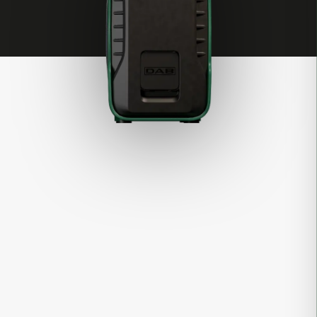
La soluzione definitiva ad ogni
problema di pressione idrica.
L'acqua arriva con poca pressione?
Scopri EsyBox Pop, il sistema di pressurizzazione che
regola automaticamente il flusso dell'acqua,
mantenendolo costante e confortevole in ogni ambiente
della casa. L'app H₂D permette di monitorare consumi e
impostazioni direttamente dal tuo smartphone. Un